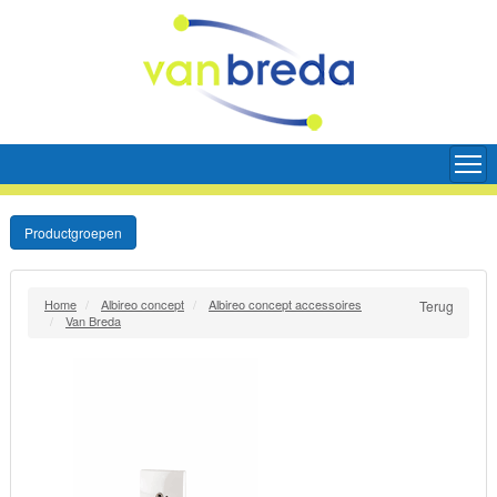
Productgroepen
Home
Albireo concept
Albireo concept accessoires
Terug
Van Breda