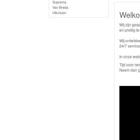
Suprema
Van Breda
Welko
Hikvision
Wij zijn ge
en prettig t
Wij ontwikk
24/7 servic
In onze web
​Tijd voor 
Neem dan
c