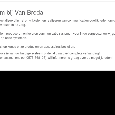
m bij Van Breda
specialiseerd in het ontwikkelen en realiseren van communicatiemogelijkheden om 
e werken in de zorg.
elen, produceren en leveren communicatie systemen voor in de zorgsector en wij 
e op onze systemen.
shop kunt u onze producten en accessoires bestellen.
renovatie van uw huidige systeem of denkt u na over complete vervanging?
ontact
met ons op (0575-568105), wij informeren u graag over de mogelijkheden!