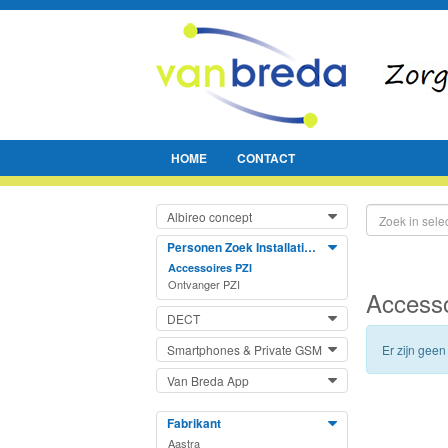
HOME
CONTACT
Albireo concept
Personen Zoek Installatie (PZI
Accessoires PZI
Ontvanger PZI
Accesso
DECT
Er zijn gee
Smartphones & Private GSM
Van Breda App
Fabrikant
Aastra